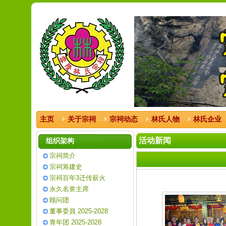
主页
关于宗祠
宗祠动态
林氏人物
林氏企业
活动新闻
组织架构
宗祠简介
宗祠筹建史
宗祠百年3迁传薪火
永久名誉主席
顾问团
董事委員 2025-2028
青年团 2025-2028