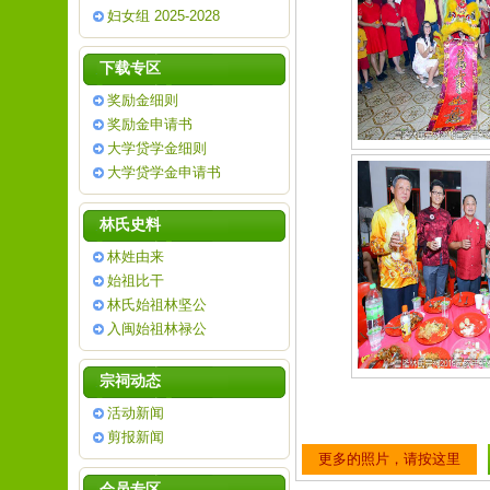
妇女组 2025-2028
下载专区
奖励金细则
奖励金申请书
大学贷学金细则
大学贷学金申请书
林氏史料
林姓由来
始祖比干
林氏始祖林坚公
入闽始祖林禄公
宗祠动态
活动新闻
剪报新闻
更多的照片，请按这里
会员专区