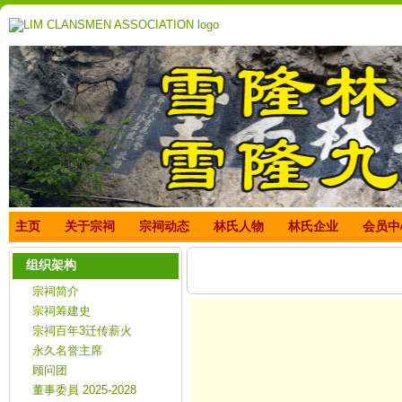
主页
关于宗祠
宗祠动态
林氏人物
林氏企业
会员中
组织架构
雪隆林氏宗祠第52屆（20
宗祠简介
宗祠筹建史
宗祠百年3迁传薪火
永久名誉主席
顾问团
董事委員 2025-2028