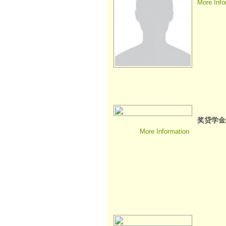
More Info
奖贷学金
More Information