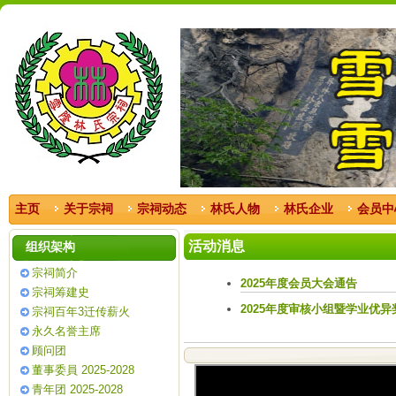
主页
关于宗祠
宗祠动态
林氏人物
林氏企业
会员中
活动消息
组织架构
宗祠简介
2025年度会员大会通告
宗祠筹建史
2025年度审核小组暨学业优异
宗祠百年3迁传薪火
永久名誉主席
顾问团
董事委員 2025-2028
青年团 2025-2028