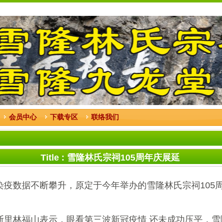
会员中心
下载专区
联络我们
Title : 雪隆林氏宗祠105周年庆展延
染疫数据不断攀升，原定于今年举办的雪隆林氏宗祠105
斯里林福山表示，眼看第三波新冠疫情 还未成功压平，雪