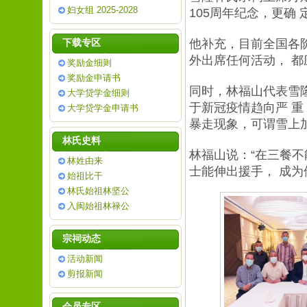
妇女组 2025-2028
105周年纪念，更确
下载专区
他补充，目前全国各
外出席任何活动， 
奖励金细则
奖励金申请书
同时，林福山代表雪
大学贷学金细则
于新冠疫情趋向严 
大学贷学金申请书
暴走现象，可谓雪上
林氏史料
林福山说：“在三餐
林姓由来
士能伸出援手， 成为
始祖比干
林氏始祖林坚公
入闽始祖林禄公
宗祠动态
活动新闻
剪报新闻
会员专区