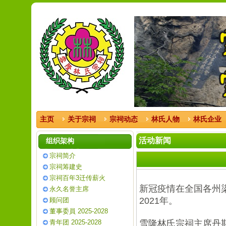
主页
关于宗祠
宗祠动态
林氏人物
林氏企业
活动新闻
组织架构
宗祠简介
宗祠筹建史
宗祠百年3迁传薪火
新冠疫情在全国各州
永久名誉主席
2021年。
顾问团
董事委員 2025-2028
青年团 2025-2028
雪隆林氏宗祠主席丹