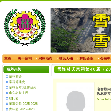
主页
关于宗祠
宗祠动态
林氏人物
林氏企业
会员中
组织架构
雪隆林氏宗祠第48屆（20
宗祠简介
宗祠筹建史
宗祠百年3迁传薪火
名誉顾问
永久名誉主席
敦林良实
顾问团
More Info
董事委員 2025-2028
青年团 2025-2028