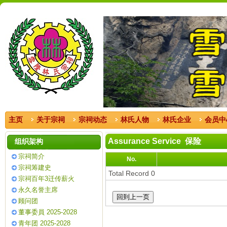
主页
关于宗祠
宗祠动态
林氏人物
林氏企业
会员中
Assurance Service 保险
组织架构
宗祠简介
No.
宗祠筹建史
Total Record 0
宗祠百年3迁传薪火
永久名誉主席
顾问团
董事委員 2025-2028
青年团 2025-2028