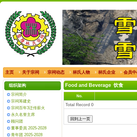
主页
关于宗祠
宗祠动态
林氏人物
林氏企业
会员中
Food and Beverage 饮食
组织架构
宗祠简介
No.
宗祠筹建史
Total Record 0
宗祠百年3迁传薪火
永久名誉主席
顾问团
董事委員 2025-2028
青年团 2025-2028