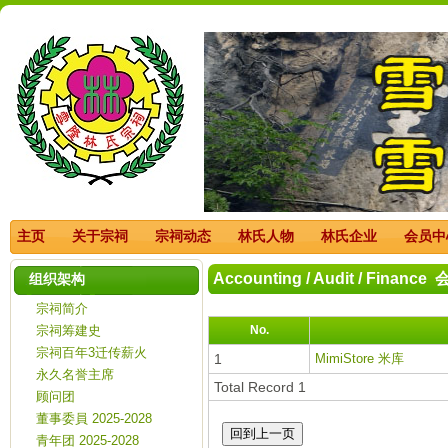
主页
关于宗祠
宗祠动态
林氏人物
林氏企业
会员中
Accounting / Audit / Finan
组织架构
宗祠简介
宗祠筹建史
No.
宗祠百年3迁传薪火
1
MimiStore 米库
永久名誉主席
Total Record 1
顾问团
董事委員 2025-2028
青年团 2025-2028