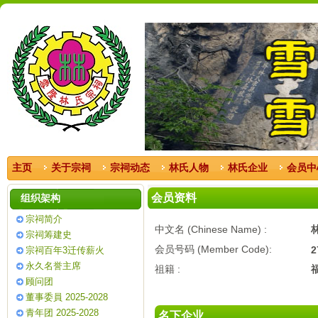
主页
关于宗祠
宗祠动态
林氏人物
林氏企业
会员中
会员资料
组织架构
宗祠简介
中文名 (Chinese Name) :
宗祠筹建史
会员号码 (Member Code):
2
宗祠百年3迁传薪火
永久名誉主席
祖籍 :
顾问团
董事委員 2025-2028
青年团 2025-2028
名下企业