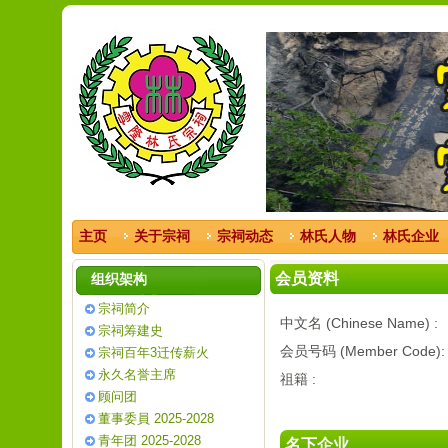
主页
关于宗祠
宗祠动态
林氏人物
林氏企业
会员资料
组织架构
宗祠简介
中文名 (Chinese Name) :
宗祠筹建史
会员号码 (Member Code):
宗祠百年3迁传薪火
永久名誉主席
祖籍 :
顾问团
董事委員 2025-2028
青年团 2025-2028
名下企业