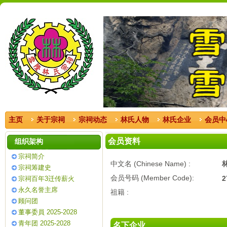
主页
关于宗祠
宗祠动态
林氏人物
林氏企业
会员中
会员资料
组织架构
宗祠简介
中文名 (Chinese Name) :
宗祠筹建史
会员号码 (Member Code):
2
宗祠百年3迁传薪火
永久名誉主席
祖籍 :
顾问团
董事委員 2025-2028
青年团 2025-2028
名下企业