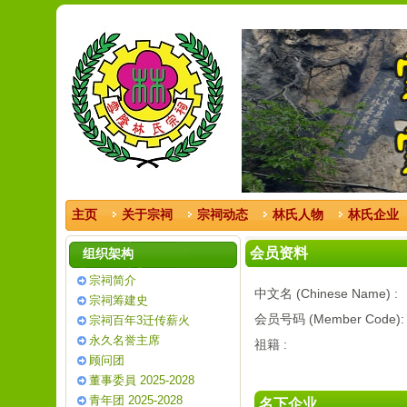
主页
关于宗祠
宗祠动态
林氏人物
林氏企业
会员资料
组织架构
宗祠简介
中文名 (Chinese Name) :
宗祠筹建史
会员号码 (Member Code):
宗祠百年3迁传薪火
永久名誉主席
祖籍 :
顾问团
董事委員 2025-2028
青年团 2025-2028
名下企业