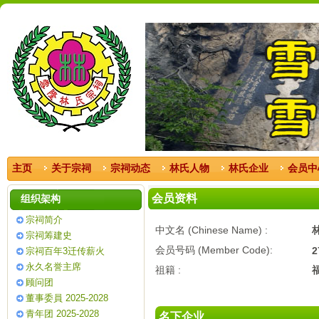
主页
关于宗祠
宗祠动态
林氏人物
林氏企业
会员中
会员资料
组织架构
宗祠简介
中文名 (Chinese Name) :
宗祠筹建史
会员号码 (Member Code):
2
宗祠百年3迁传薪火
永久名誉主席
祖籍 :
顾问团
董事委員 2025-2028
青年团 2025-2028
名下企业