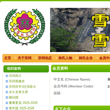
主页
关于宗祠
宗祠动态
林氏人物
林氏企业
会员中
会员资料
组织架构
宗祠简介
中文名 (Chinese Name) :
宗祠筹建史
会员号码 (Member Code):
2
宗祠百年3迁传薪火
永久名誉主席
祖籍 :
顾问团
董事委員 2025-2028
青年团 2025-2028
名下企业