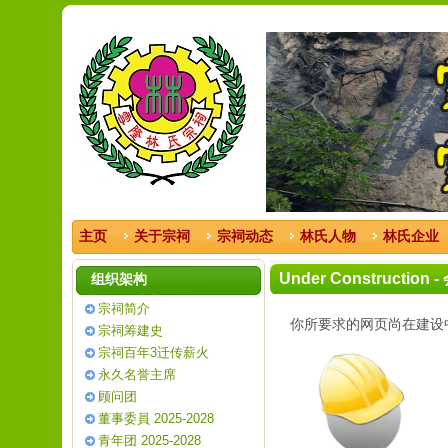
主页
关于宗祠
宗祠动态
林氏人物
林氏企业
Under Construction
组织架构
宗祠简介
你所要求的网页尚在建设
宗祠筹建史
宗祠百年3迁传薪火
永久名誉主席
顾问团
董事委員 2025-2028
青年团 2025-2028