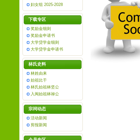
妇女组 2025-2028
下载专区
奖励金细则
奖励金申请书
大学贷学金细则
大学贷学金申请书
林氏史料
林姓由来
始祖比干
林氏始祖林坚公
入闽始祖林禄公
宗祠动态
活动新闻
剪报新闻
会员专区